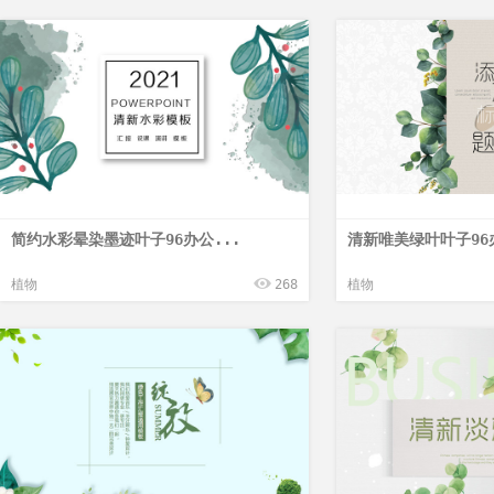
简约水彩晕染墨迹叶子96办公...
清新唯美绿叶叶子96
植物
268
植物