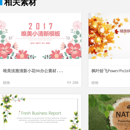
相关素材
唯美淡雅清新小花96办公素材...
枫叶纷飞PowerPoin
植物
266
植物