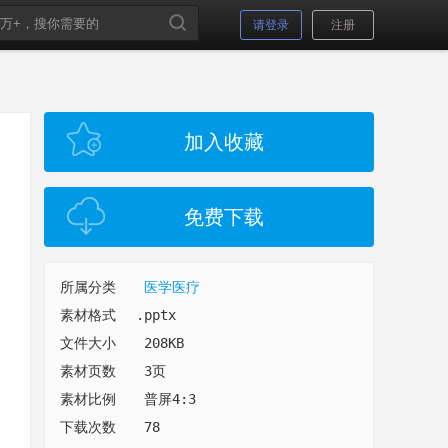
请登录
注册
加入收藏
免费下载
所属分类
医学医疗
素材格式
.pptx
文件大小
208KB
素材页数
3页
素材比例
普屏4:3
下载次数
78