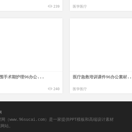
239
医学医疗
围手术期护理96办公...
医疗急救培训课件96办公素材..
240
医学医疗
网
网（www.96sucai.com）是一家提供PPT模板和高端设计素材
源网站。